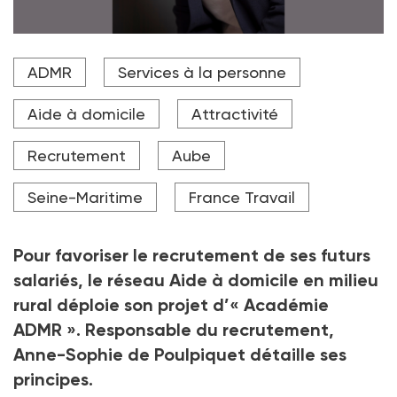
Anne-Sophie de Poulpiquet, responsable du
ADMR
Services à la personne
recrutement à l'ADMR.
Aide à domicile
Attractivité
Recrutement
Aube
Seine-Maritime
France Travail
Pour favoriser le recrutement de ses futurs
salariés, le réseau Aide à domicile en milieu
rural déploie son projet d’«
Académie
ADMR
». Responsable du recrutement,
Anne-Sophie de Poulpiquet détaille ses
principes.