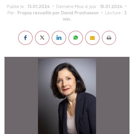
13.01.2024
15.01.2024
Publié le :
Dernière Mise à jour :
Propos recueillis par David Prochasson
3
Par :
Lecture :
min.