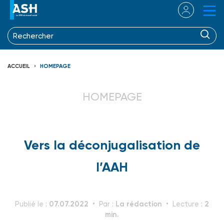
ACCUEIL
HOMEPAGE
HOMEPAGE
Vers la déconjugalisation de
l’AAH
07.07.2022
La rédaction
2
Publié le :
Par :
Lecture :
min.