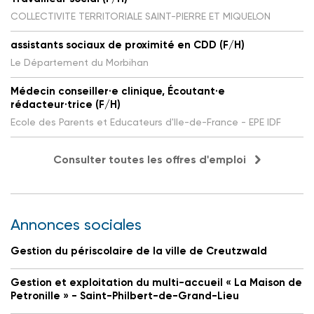
COLLECTIVITE TERRITORIALE SAINT-PIERRE ET MIQUELON
assistants sociaux de proximité en CDD (F/H)
Le Département du Morbihan
Médecin conseiller·e clinique, Écoutant·e
rédacteur·trice (F/H)
Ecole des Parents et Educateurs d'Ile-de-France - EPE IDF
Consulter toutes les offres d'emploi
Annonces sociales
Gestion du périscolaire de la ville de Creutzwald
Gestion et exploitation du multi-accueil « La Maison de
Petronille » - Saint-Philbert-de-Grand-Lieu