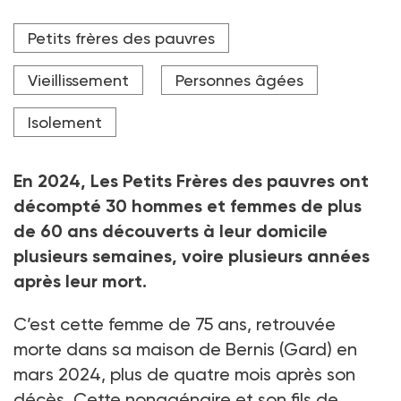
Totalement isolées, certaines personnes âgées sont
Petits frères des pauvres
découvertes plusieurs semaines, plusieurs mois, voire
plusieurs années après leur décès.
Vieillissement
Personnes âgées
Crédit photo Adobe Stock
Isolement
En 2024, Les Petits Frères des pauvres ont
décompté 30 hommes et femmes de plus
de 60 ans découverts à leur domicile
plusieurs semaines, voire plusieurs années
après leur mort.
C’est cette femme de 75
ans, retrouvée
morte dans sa maison de Bernis (Gard) en
mars 2024, plus de quatre mois après son
décès. Cette nonagénaire et son fils de