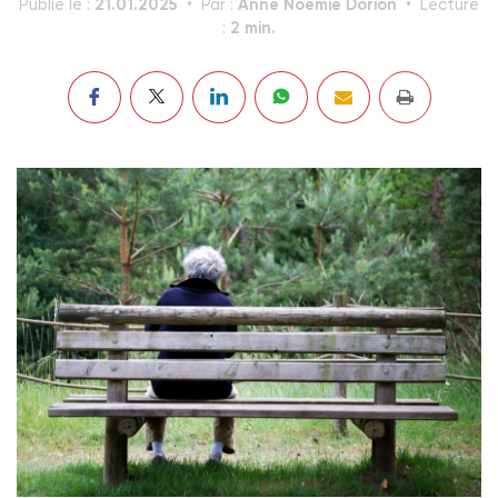
21.01.2025
Anne Noémie Dorion
Publié le :
Par :
Lecture
2 min.
: