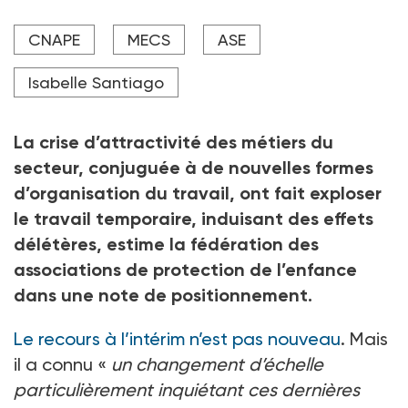
La Cnape, qui veut mieux encadrer le recours à
CNAPE
MECS
ASE
l'intérim en protection de l'enfance, fixe pour
préalable la nécessité d'un choc d'attractivité massif.
Isabelle Santiago
Crédit photo lordn - stock.adobe.com
La crise d’attractivité des métiers du
secteur, conjuguée à de nouvelles formes
d’organisation du travail, ont fait exploser
le travail temporaire, induisant des effets
délétères, estime la fédération des
associations de protection de l’enfance
dans une note de positionnement.
Le recours à l’intérim n’est pas nouveau
. Mais
il a connu «
un changement d’échelle
particulièrement inquiétant ces dernières