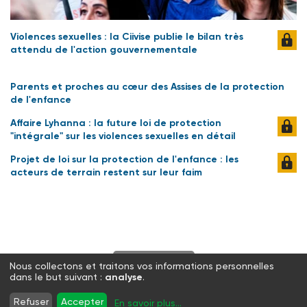
Violences sexuelles : la Ciivise publie le bilan très
attendu de l'action gouvernementale
Parents et proches au cœur des Assises de la protection
de l'enfance
Affaire Lyhanna : la future loi de protection
"intégrale" sur les violences sexuelles en détail
Projet de loi sur la protection de l'enfance : les
acteurs de terrain restent sur leur faim
S'abonner
Nous collectons et traitons vos informations personnelles
dans le but suivant :
analyse
.
Twitter
Facebook
LinkedIn
Instagram
Refuser
Accepter
En savoir plus
...
WhatsApp