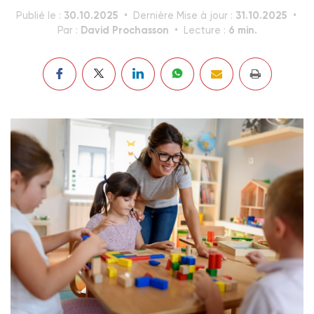
30.10.2025
31.10.2025
Publié le :
Dernière Mise à jour :
David Prochasson
6 min.
Par :
Lecture :