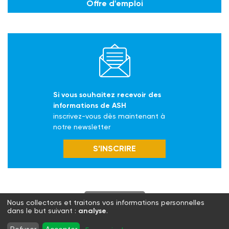
Offre d'emploi
Si vous souhaitez recevoir des
informations de ASH
inscrivez-vous dès maintenant à
notre newsletter
S’INSCRIRE
S'abonner
Nous collectons et traitons vos informations personnelles
dans le but suivant :
analyse
.
Twitter
Facebook
LinkedIn
Instagram