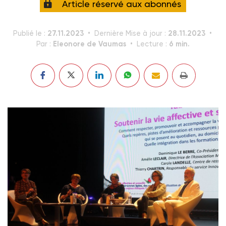
Article réservé aux abonnés
27.11.2023
28.11.2023
Publié le :
Dernière Mise à jour :
Eleonore de Vaumas
6 min.
Par :
Lecture :