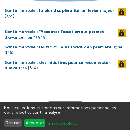
Santé mentale : la pluridisciplinarité, un levier majeur
(2/4)
Santé mentale : "Accepter l’essai-erreur permet
d’avancer loin" (4/4)
Santé mentale : les travailleurs sociaux en première ligne
(1/4)
Santé mentale : des initiatives pour se reconnecter
aux autres (3/4)
S'abonner
Nous collectons et traitons vos informations personnelles
dans le but suivant :
analyse
.
Twitter
Facebook
LinkedIn
Instagram
Refuser
Accepter
En savoir plus
...
WhatsApp