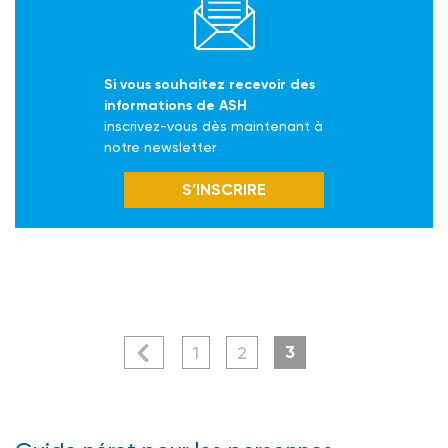
Si vous souhaitez recevoir des
informations de ASH
inscrivez-vous dès maintenant à
notre newsletter
S’INSCRIRE
3
1
2