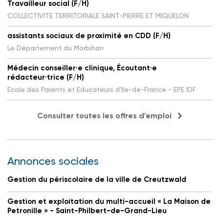
Travailleur social (F/H)
COLLECTIVITE TERRITORIALE SAINT-PIERRE ET MIQUELON
assistants sociaux de proximité en CDD (F/H)
Le Département du Morbihan
Médecin conseiller·e clinique, Écoutant·e
rédacteur·trice (F/H)
Ecole des Parents et Educateurs d'Ile-de-France - EPE IDF
Consulter toutes les offres d'emploi
Annonces sociales
Gestion du périscolaire de la ville de Creutzwald
Gestion et exploitation du multi-accueil « La Maison de
Petronille » - Saint-Philbert-de-Grand-Lieu