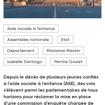
Le 12 mars 2024, la députée Isabelle Santiago devait
Aide sociale à l'enfance
déposer une demande de création d'enquête
parlementaire sur l'aide sociale à l'enfance.
Assemblée nationale
Etat
Crédit photo rdnzl - stock.adobe.com
Département
Marianne Maximi
Isabelle Santiago
Perrine Goulet
Depuis le décès de plusieurs jeunes confiés
à l'aide sociale à l'enfance (ASE), des voix
s'élèvent parmi les parlementaires de tous
horizons pour réclamer la mise en place
d'une commission d'enquête chargée de