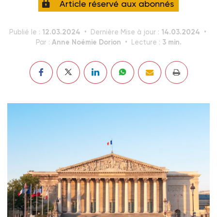
Article réservé aux abonnés
12.03.2024
14.03.2024
Publié le :
Dernière Mise à jour :
Anne Noémie Dorion
3 min.
Par :
Lecture :