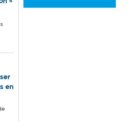
ion «
es
ser
s en
 de