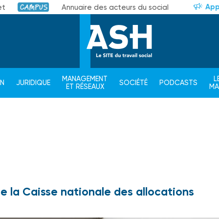
App
et
Annuaire des acteurs du social
Campus
MANAGEMENT
L
ON
JURIDIQUE
SOCIÉTÉ
PODCASTS
ET RÉSEAUX
M
e la Caisse nationale des allocations