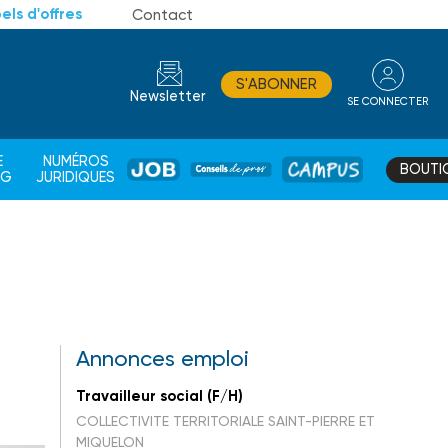
els d'offres
Contact
S'ABONNER
Newsletter
SE CONNECTER
CONSEIL
E
NUMÉROS
BOUTI
JOB
DE
CAMPUS
AG
JURIDIQUES
PROS
Annonces emploi
Travailleur social (F/H)
COLLECTIVITE TERRITORIALE SAINT-PIERRE ET
MIQUELON