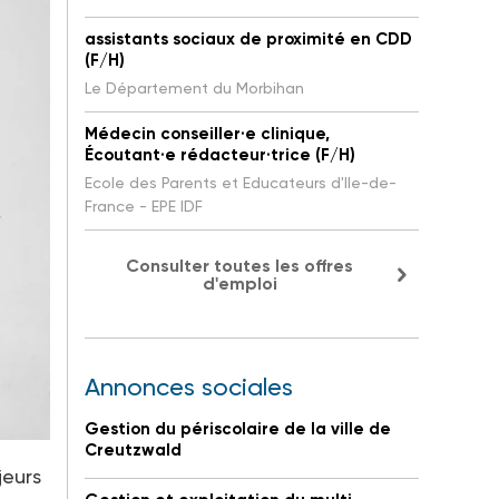
assistants sociaux de proximité en CDD
(F/H)
Le Département du Morbihan
Médecin conseiller·e clinique,
Écoutant·e rédacteur·trice (F/H)
Ecole des Parents et Educateurs d'Ile-de-
France - EPE IDF
Consulter toutes les offres
d'emploi
Annonces sociales
Gestion du périscolaire de la ville de
Creutzwald
jeurs