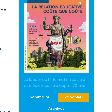
 de
n
Le leader de l'information sociale
et médico-sociale depuis 70 ans
Sommaire
S'abonner
Archives