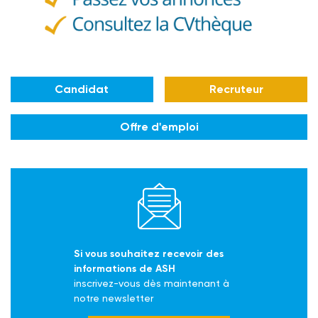
Candidat
Recruteur
Offre d'emploi
Si vous souhaitez recevoir des
informations de ASH
inscrivez-vous dès maintenant à
notre newsletter