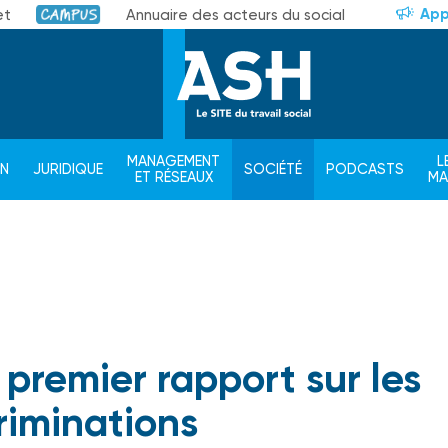
App
et
Annuaire des acteurs du social
Campus
MANAGEMENT
L
ON
JURIDIQUE
SOCIÉTÉ
PODCASTS
ET RÉSEAUX
M
 premier rapport sur les
riminations