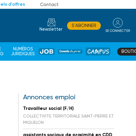
els d'offres
Contact
S'ABONNER
Newsletter
SE CONNECTER
CONSEIL
E
NUMÉROS
BOUTI
JOB
DE
CAMPUS
AG
JURIDIQUES
PROS
Annonces emploi
Travailleur social (F/H)
COLLECTIVITE TERRITORIALE SAINT-PIERRE ET
MIQUELON
assistants sociaux de proximité en CDD