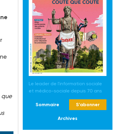
Une
r
une
Le leader de l'information sociale
et médico-sociale depuis 70 ans
t que
Sommaire
S'abonner
us
Archives