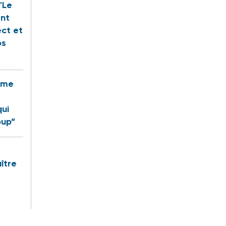
"Le
ent
ect et
os
rême
qui
oup”
ître