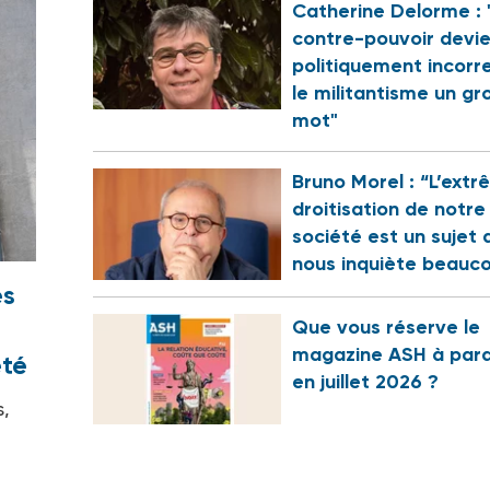
Catherine Delorme : 
contre-pouvoir devi
politiquement incorr
le militantisme un gr
mot"
Bruno Morel : “L’ext
droitisation de notre
société est un sujet 
nous inquiète beauc
es
Que vous réserve le
magazine ASH à para
été
en juillet 2026 ?
s,