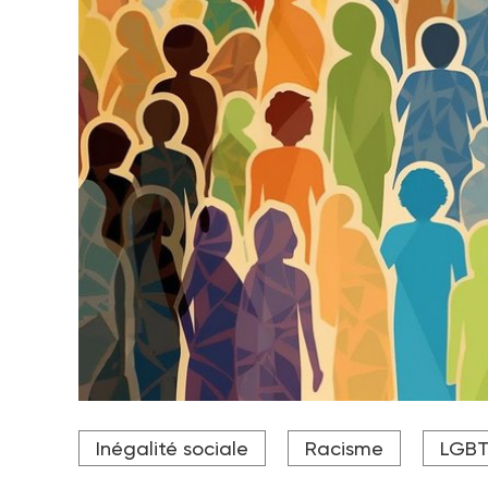
Le premier rapport sur les discriminations est publ
Inégalité sociale
Racisme
LGB
Crédit photo Alexander - stock.adobe.com