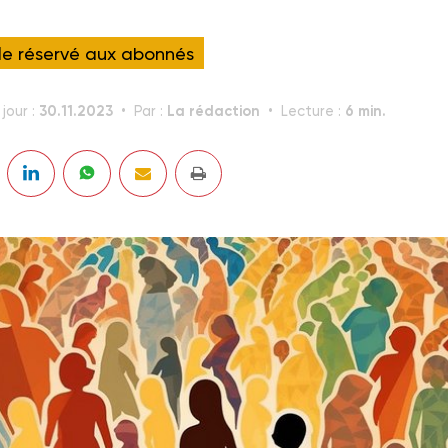
cle réservé aux abonnés
30.11.2023
La rédaction
6 min.
jour :
Par :
Lecture :