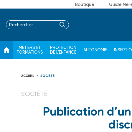
Boutique
Guide Nér
MÉTIERS ET
PROTECTION
AUTONOMIE
INSERTI
FORMATIONS
DE L'ENFANCE
ACCUEIL
SOCIÉTÉ
SOCIÉTÉ
Publication d’un
disc