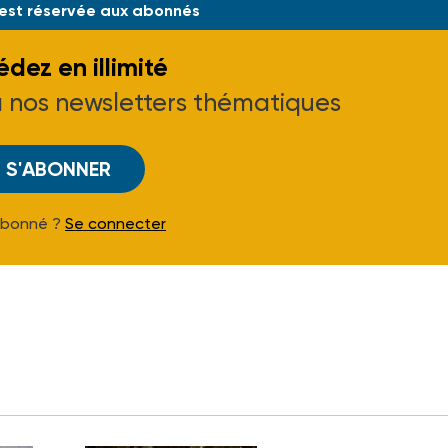
 est réservée aux abonnés
dez en illimité
à nos newsletters thématiques
S'ABONNER
Abonné ?
Se connecter