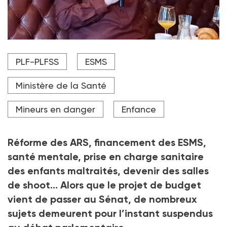
« Il y a besoin d’une réforme du financement de la
PLF-PLFSS
ESMS
santé, mais il faut rester réaliste : c’est un projet pour
lequel nous n’avons ni majorité, ni moment politique »
explique Stéphanie Rist, ministre de la Santé, le
Ministère de la Santé
20 novembre 2025.
Mineurs en danger
Enfance
Crédit photo DR
Réforme des ARS, financement des ESMS,
santé mentale, prise en charge sanitaire
des enfants maltraités, devenir des salles
de shoot… Alors que le projet de budget
vient de passer au Sénat, de nombreux
sujets demeurent pour l’instant suspendus