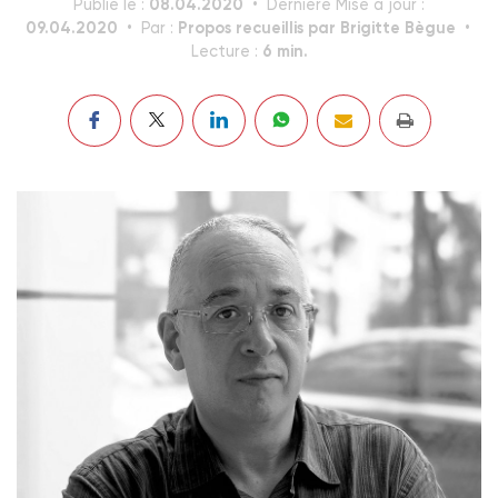
08.04.2020
Publié le :
Dernière Mise à jour :
09.04.2020
Propos recueillis par Brigitte Bègue
Par :
6 min.
Lecture :