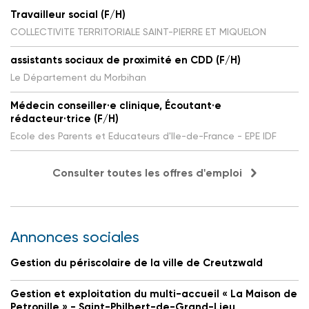
Travailleur social (F/H)
COLLECTIVITE TERRITORIALE SAINT-PIERRE ET MIQUELON
assistants sociaux de proximité en CDD (F/H)
Le Département du Morbihan
Médecin conseiller·e clinique, Écoutant·e
rédacteur·trice (F/H)
Ecole des Parents et Educateurs d'Ile-de-France - EPE IDF
Consulter toutes les offres d'emploi
Annonces sociales
Gestion du périscolaire de la ville de Creutzwald
Gestion et exploitation du multi-accueil « La Maison de
Petronille » - Saint-Philbert-de-Grand-Lieu