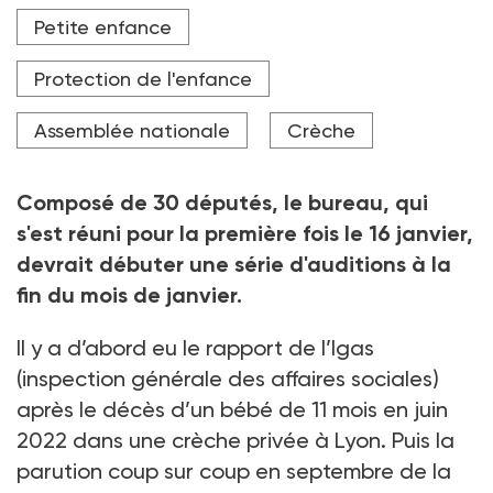
Les conditions d'accueil en crèche vont être
Petite enfance
examinées par une commission d'enquête mise en
place par l'Assemblée nationale.
Protection de l'enfance
Crédit photo Hans Lucas via AFP
Assemblée nationale
Crèche
Composé de 30
députés, le bureau, qui
s'est réuni pour la première fois le 16
janvier,
devrait débuter une série d'auditions à la
fin du mois de janvier.
Il y a d’abord eu le rapport de l’Igas
(inspection générale des affaires sociales)
après le décès d’un bébé de 11
mois en juin
2022 dans une crèche privée à Lyon. Puis la
parution coup sur coup en septembre de la