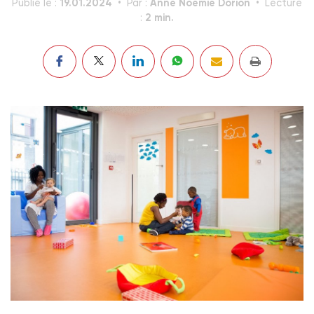
19.01.2024
Anne Noémie Dorion
Publié le :
Par :
Lecture
2 min.
: