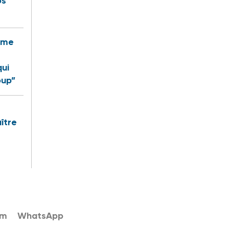
os
rême
qui
oup”
ître
am
WhatsApp