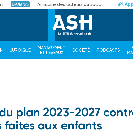
App
et
Annuaire des acteurs du social
Campus
MANAGEMENT
L
ON
JURIDIQUE
SOCIÉTÉ
PODCASTS
ET RÉSEAUX
M
 du plan 2023-2027 contr
s faites aux enfants