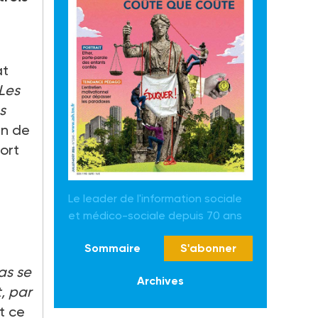
at
Les
s
an de
ort
Le leader de l'information sociale
et médico-sociale depuis 70 ans
Sommaire
S'abonner
as se
Archives
t, par
t ce