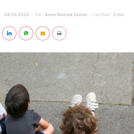
08.06.2023
Anne Noémie Dorion
2 min.
r :
Par :
Lecture :