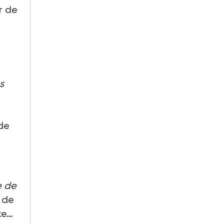
r de
s
 de
e de
e de
te…