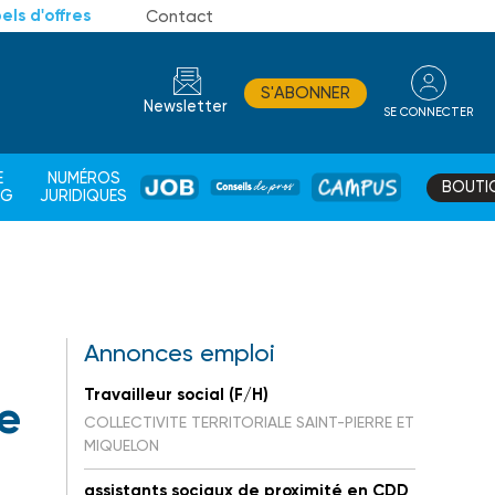
els d'offres
Contact
S'ABONNER
Newsletter
SE CONNECTER
CONSEIL
E
NUMÉROS
BOUTI
JOB
DE
CAMPUS
AG
JURIDIQUES
PROS
Annonces emploi
Travailleur social (F/H)
e
COLLECTIVITE TERRITORIALE SAINT-PIERRE ET
MIQUELON
assistants sociaux de proximité en CDD