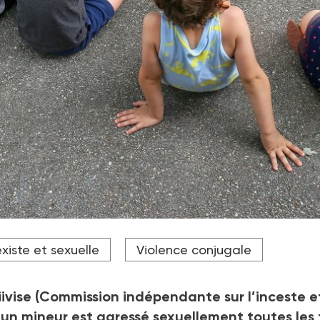
xiste et sexuelle
Violence conjugale
ivise (
Commission indépendante sur l’inceste et
 un mineur est agressé sexuellement toutes les 