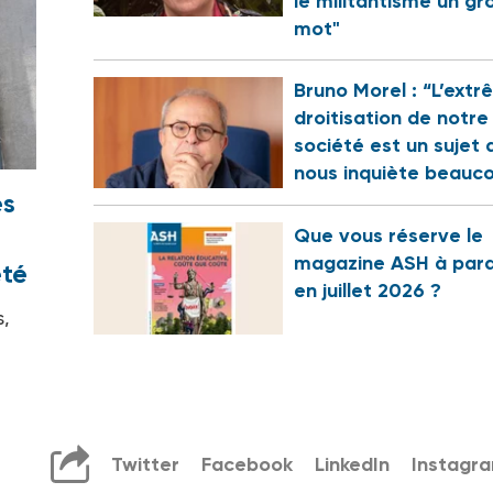
le militantisme un gr
mot"
Bruno Morel : “L’ext
droitisation de notre
société est un sujet 
nous inquiète beauc
es
Que vous réserve le
magazine ASH à para
été
en juillet 2026 ?
s,
Twitter
Facebook
LinkedIn
Instagr