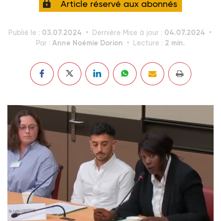
Article réservé aux abonnés
03.07.2024
04.07.2024
Publié le :
Dernière Mise à jour :
Anne Noémie Dorion
2 min.
Par :
Lecture :