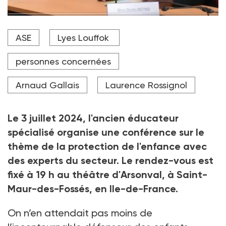
Lyes Louffok lors de son audition devant la commision
ASE
Lyes Louffok
d'enquête parlementaire sur les manquements des
politiques de protection de l'enfance, avant la
dissolution de l'Assemblée nationale.
personnes concernées
Crédit photo DR
Arnaud Gallais
Laurence Rossignol
Le 3 juillet 2024, l'ancien éducateur
spécialisé organise une conférence sur le
thème de la protection de l'enfance avec
des experts du secteur. Le rendez-vous est
fixé à 19
h au théâtre d'Arsonval, à Saint-
Maur-des-Fossés, en Ile-de-France.
On n’en attendait pas moins de