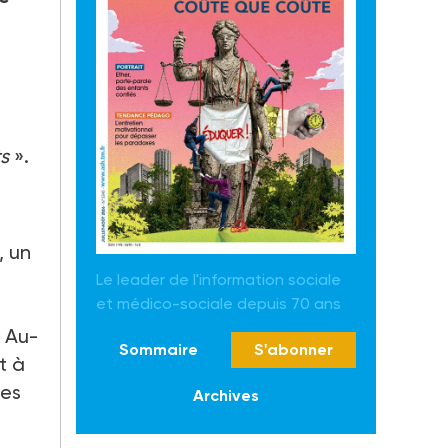
ts
».
, un
Le leader de l'information sociale
et médico-sociale depuis 70 ans
. Au-
Sommaire
S'abonner
t à
des
Archives