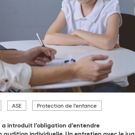
nt conscients de tout ce qui se dit à l’audience, notamment
ASE
Protection de l'enfance
ssa Landais, avocate au barreau de Versailles.
2 a introduit l’obligation d’entendre
audition individuelle. Un entretien avec le ju