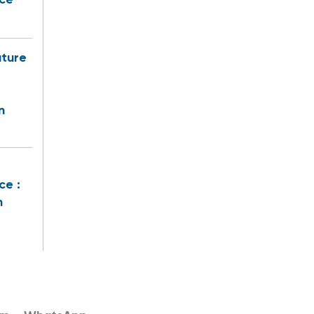
uture
n
ce :
n