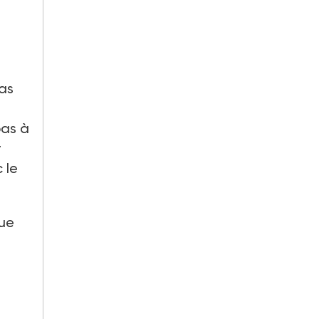
pas
pas à
r
 le
que