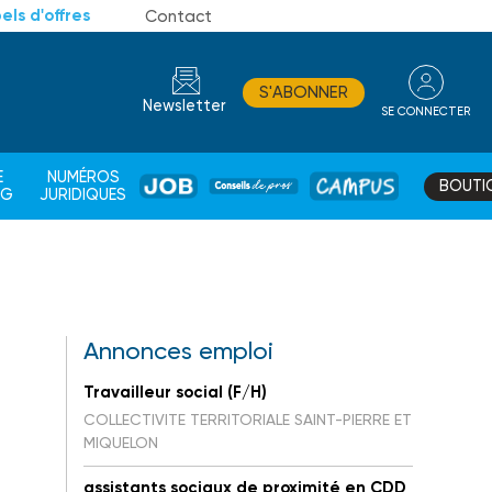
els d'offres
Contact
S'ABONNER
Newsletter
SE CONNECTER
CONSEIL
E
NUMÉROS
BOUTI
JOB
DE
CAMPUS
AG
JURIDIQUES
PROS
Annonces emploi
Travailleur social (F/H)
COLLECTIVITE TERRITORIALE SAINT-PIERRE ET
MIQUELON
assistants sociaux de proximité en CDD