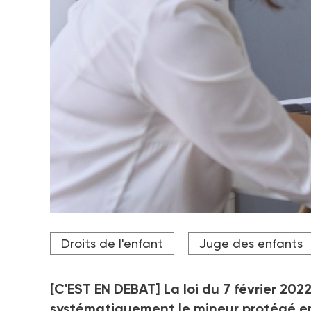
"Même si les enfants ne sont pas toujours pleineme
Droits de l'enfant
Juge des enfants
lorsqu’ils sont jeunes, ils entendent", estime Vane
Crédit photo Adobe Stock
[C'EST EN DEBAT] La loi du 7 février 202
systématiquement le mineur protégé en 