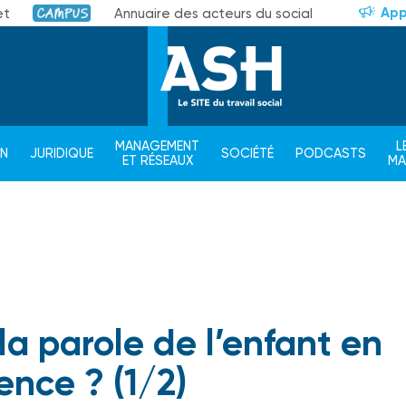
App
et
Annuaire des acteurs du social
Campus
MANAGEMENT
L
ON
JURIDIQUE
SOCIÉTÉ
PODCASTS
ET RÉSEAUX
M
 la parole de l’enfant en
ence ? (1/2)