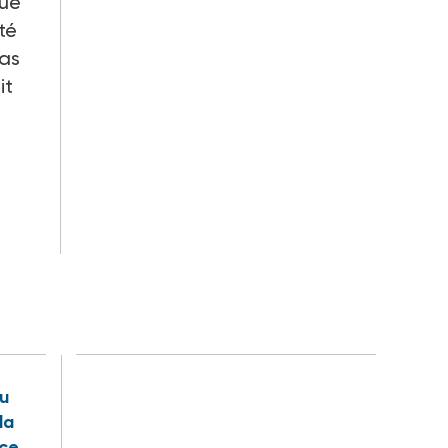
que
té
pas
it
e
u
la
nce