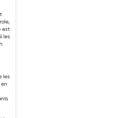
t
role,
 est
i les
n
e les
: en
ants