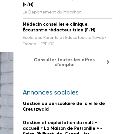
(F/H)
Le Département du Morbihan
Médecin conseiller·e clinique,
Écoutant·e rédacteur·trice (F/H)
Ecole des Parents et Educateurs d'Ile-de-
France - EPE IDF
Consulter toutes les offres
d'emploi
Annonces sociales
Gestion du périscolaire de la ville de
Creutzwald
Gestion et exploitation du multi-
accueil « La Maison de Petronille » -