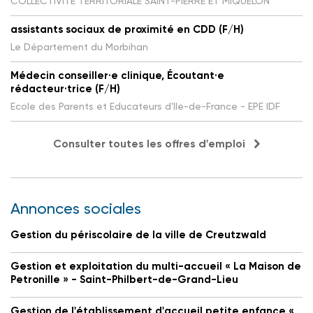
COLLECTIVITE TERRITORIALE SAINT-PIERRE ET MIQUELON
assistants sociaux de proximité en CDD (F/H)
Le Département du Morbihan
Médecin conseiller·e clinique, Écoutant·e
rédacteur·trice (F/H)
Ecole des Parents et Educateurs d'Ile-de-France - EPE IDF
Consulter toutes les offres d'emploi
Annonces sociales
Gestion du périscolaire de la ville de Creutzwald
Gestion et exploitation du multi-accueil « La Maison de
Petronille » - Saint-Philbert-de-Grand-Lieu
Gestion de l'établissement d'accueil petite enfance «