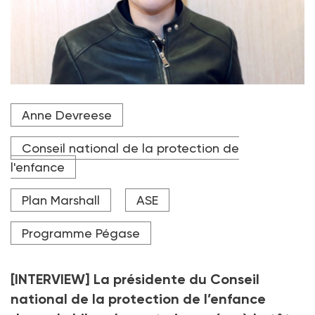
La présidente du Conseil national de la protection de
Anne Devreese
l'enfance déplore le non-renouvellement des
membres de l'instance, alors que le projet de loi doit
être discuté à partir de la mi-juillet au Parlement.
Conseil national de la protection de
l'enfance
Crédit photo AFP
Plan Marshall
ASE
Programme Pégase
[INTERVIEW] La présidente du Conseil
national de la protection de l’enfance