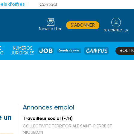
els d'offres
Contact
S'ABONNER
Newsletter
SE CONNECTER
CONSEIL
E
NUMÉROS
BOUTI
JOB
DE
CAMPUS
AG
JURIDIQUES
PROS
Annonces emploi
e un
Travailleur social (F/H)
COLLECTIVITE TERRITORIALE SAINT-PIERRE ET
MIQUELON