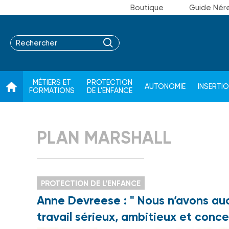
Boutique
Guide Nér
MÉTIERS ET
PROTECTION
AUTONOMIE
INSERTI
FORMATIONS
DE L'ENFANCE
PLAN MARSHALL
PROTECTION DE L'ENFANCE
Anne Devreese : " Nous n’avons aucu
travail sérieux, ambitieux et conce