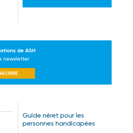
mations de ASH
e newsletter
INSCRIRE
Guide néret pour les
personnes handicapées