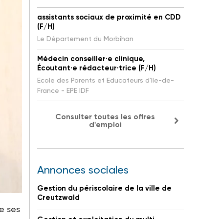
assistants sociaux de proximité en CDD
(F/H)
Le Département du Morbihan
Médecin conseiller·e clinique,
Écoutant·e rédacteur·trice (F/H)
Ecole des Parents et Educateurs d'Ile-de-
France - EPE IDF
Consulter toutes les offres
d'emploi
Annonces sociales
Gestion du périscolaire de la ville de
Creutzwald
e ses