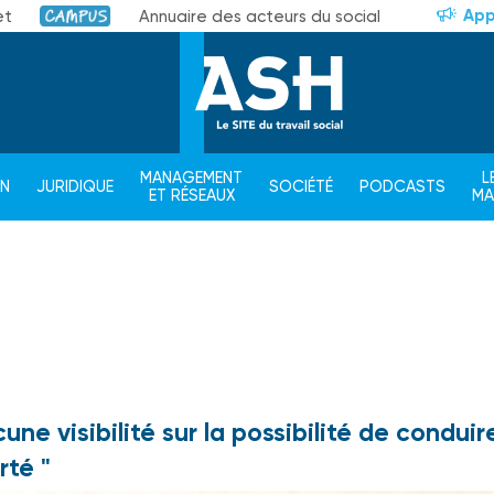
App
et
Annuaire des acteurs du social
Campus
MANAGEMENT
L
ON
JURIDIQUE
SOCIÉTÉ
PODCASTS
ET RÉSEAUX
M
ne visibilité sur la possibilité de conduir
rté "