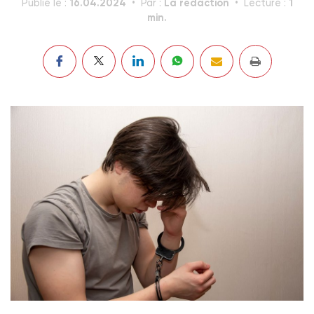
16.04.2024
La rédaction
1
Publié le :
Par :
Lecture :
min.