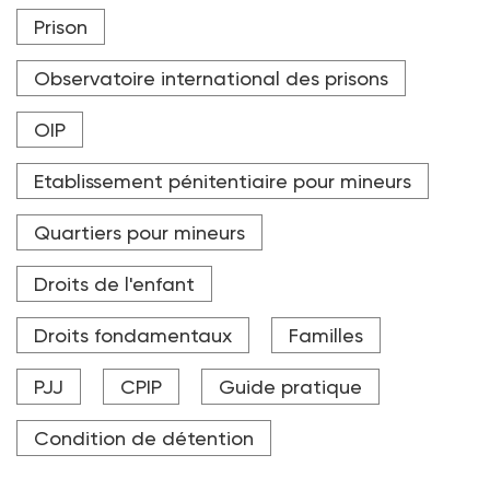
Le Syndicat de la magistrature, la commission mineurs
Prison
du Syndicat des avocats de France et le Syndicat
national des personnels de l’éducation et du social
ont participé à l'élaboration du livret publié par l'OIP.
Observatoire international des prisons
Crédit photo Adobe Stock
OIP
Etablissement pénitentiaire pour mineurs
Quartiers pour mineurs
Droits de l'enfant
Droits fondamentaux
Familles
PJJ
CPIP
Guide pratique
Condition de détention