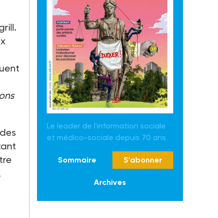
ill.
ix
aluent
ions
Le leader de l'information sociale
 des
et médico-sociale depuis 70 ans
tant
tre
Sommaire
S'abonner
,
Archives