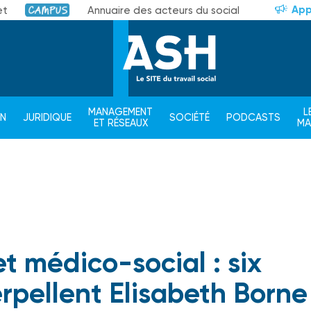
App
et
Annuaire des acteurs du social
Campus
MANAGEMENT
L
ON
JURIDIQUE
SOCIÉTÉ
PODCASTS
ET RÉSEAUX
M
et médico-social : six
erpellent Elisabeth Borne