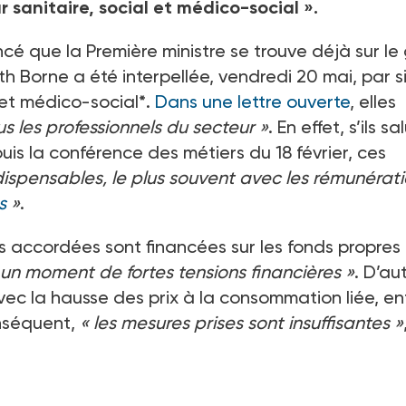
 sanitaire, social et médico-social ».
que la Première ministre se trouve déjà sur le gr
 Borne a été interpellée, vendredi 20 mai, par s
 et médico-social
*
.
Dans une lettre ouverte
, elles
s les professionnels du secteur »
. En effet, s’ils s
is la conférence des métiers du 18 février, ces
ndispensables, le plus souvent avec les rémunérat
s
»
.
ons accordées sont financées sur les fonds propres
 un moment de fortes tensions financières »
. D’au
vec la hausse des prix à la consommation liée, en
onséquent,
« les mesures prises sont insuffisantes »