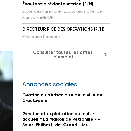
Écoutant·e rédacteur·trice (F/H)
Ecole des Parents et Educateurs d'Ile-de-
France - EPE IDF
DIRECTEUR·RICE DES OPÉRATIONS (F/H)
Médiation Nomade
Consulter toutes les offres
d'emploi
Annonces sociales
Gestion du périscolaire de la ville de
Creutzwald
Gestion et exploitation du multi-
accueil « La Maison de Petronille » -
Saint-Philbert-de-Grand-Lieu