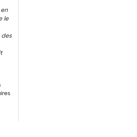
 en
 le
 des
t
s
ires