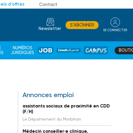
els d'offres
Contact
S'ABONNER
Newsletter
SE CONNECTER
CONSEIL
E
NUMÉROS
BOUTI
JOB
DE
CAMPUS
AG
JURIDIQUES
PROS
Annonces emploi
assistants sociaux de proximité en CDD
(F/H)
Le Département du Morbihan
Médecin conseiller·e clinique,