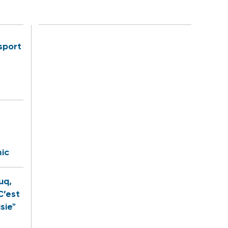
sport
ic
uq,
C’est
sie"