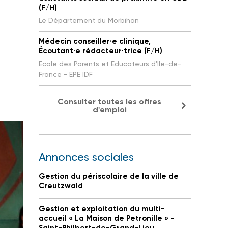
(F/H)
Le Département du Morbihan
Médecin conseiller·e clinique,
Écoutant·e rédacteur·trice (F/H)
Ecole des Parents et Educateurs d'Ile-de-
France - EPE IDF
Consulter toutes les offres
d'emploi
Annonces sociales
Gestion du périscolaire de la ville de
Creutzwald
Gestion et exploitation du multi-
accueil « La Maison de Petronille » -