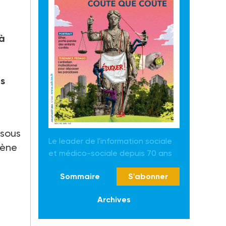
 à
s
 sous
Le leader de l'information sociale
gène
et médico-sociale depuis 70 ans
Sommaire
S'abonner
Archives