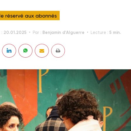
cle réservé aux abonnés
20.01.2025
Benjamin d'Alguerre
5 min.
 :
Par :
Lecture :