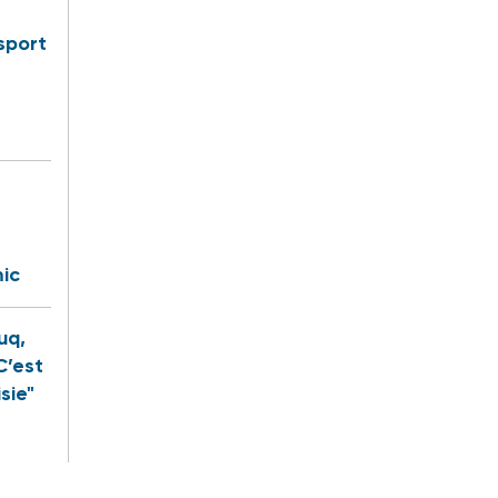
sport
ic
uq,
C’est
sie"