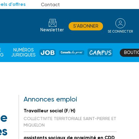
els d'offres
Contact
S'ABONNER
Newsletter
SE CONNECTER
CONSEIL
E
NUMÉROS
BOUTI
JOB
DE
CAMPUS
AG
JURIDIQUES
PROS
Annonces emploi
Travailleur social (F/H)
ce
COLLECTIVITE TERRITORIALE SAINT-PIERRE ET
MIQUELON
es
assistants sociaux de proximité en CDD