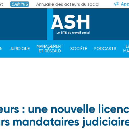
App
et
Annuaire des acteurs du social
Campus
MANAGEMENT
L
ON
JURIDIQUE
SOCIÉTÉ
PODCASTS
ET RÉSEAUX
M
urs : une nouvelle licen
urs mandataires judiciair