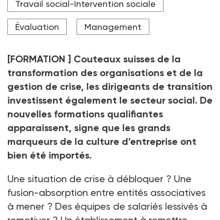
sociale) pour créer un cycle de formation
Travail social-Intervention sociale
spécialement dédié au management de transition
dans le domaine sanitaire, social et médico-social.
Évaluation
Management
Crédit photo ra2 studio - stock.adobe.com
[FORMATION ] Couteaux suisses de la
transformation des organisations et de la
gestion de crise, les dirigeants de transition
investissent également le secteur social. De
nouvelles formations qualifiantes
apparaissent, signe que les grands
marqueurs de la culture d’entreprise ont
bien été importés.
Une situation de crise à débloquer ? Une
fusion-absorption entre entités associatives
à mener ? Des équipes de salariés lessivés à
remotiver ? Un établissement à remettre