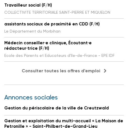
Travailleur social (F/H)
COLLECTIVITE TERRITORIALE SAINT-PIERRE ET MIQUELON
assistants sociaux de proximité en CDD (F/H)
Le Département du Morbihan
Médecin conseiller·e clinique, Écoutant·e
rédacteur·trice (F/H)
Ecole des Parents et Educateurs d'Ile-de-France - EPE IDF
Consulter toutes les offres d'emploi
Annonces sociales
Gestion du périscolaire de la ville de Creutzwald
Gestion et exploitation du multi-accueil « La Maison de
Petronille » - Saint-Philbert-de-Grand-Lieu