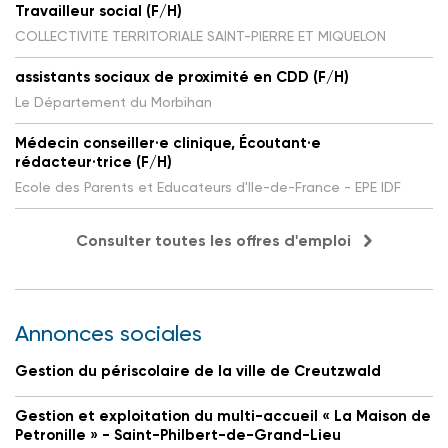
Travailleur social (F/H)
COLLECTIVITE TERRITORIALE SAINT-PIERRE ET MIQUELON
assistants sociaux de proximité en CDD (F/H)
Le Département du Morbihan
Médecin conseiller·e clinique, Écoutant·e
rédacteur·trice (F/H)
Ecole des Parents et Educateurs d'Ile-de-France - EPE IDF
Consulter toutes les offres d'emploi
Annonces sociales
Gestion du périscolaire de la ville de Creutzwald
Gestion et exploitation du multi-accueil « La Maison de
Petronille » - Saint-Philbert-de-Grand-Lieu