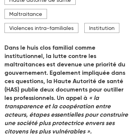
successifs, les signalements de maltraitance à
domicile explosent : le nombre de victimes de violences
intrafamiliales non conjugales a grimpé de 16 % entre
Maltraitance
2020 et 2021. Plus alarmant encore, 73 % des faits
signalés en 2021 ont lieu au domicile, et dans près de
Violences intra-familiales
Institution
la moitié des cas, l’agresseur est un proche (Haute
Autorité de santé).
Dans le huis clos familial comme
institutionnel, la lutte contre les
maltraitances est devenue une priorité du
gouvernement. Egalement impliquée dans
ces questions, la Haute Autorité de santé
(HAS) publie deux documents pour outiller
les professionnels. Un appel à
«
la
transparence et la coopération entre
acteurs, étapes essentielles pour construire
une société plus protectrice envers ses
citoyens les plus vulnérables
».