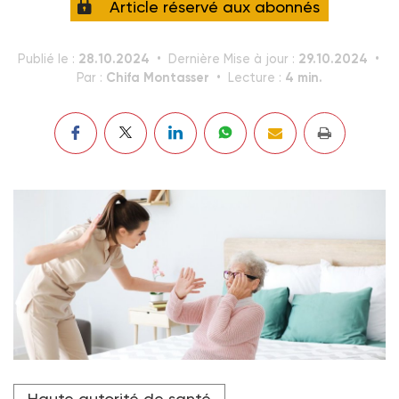
Article réservé aux abonnés
28.10.2024
29.10.2024
Publié le :
Dernière Mise à jour :
Chifa Montasser
4 min.
Par :
Lecture :
Avec la crise du Covid-19 et ses confinements
Haute autorité de santé