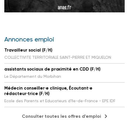
Annonces emploi
Travailleur social (F/H)
COLLECTIVITE TERRITORIALE SAINT-PIERRE ET MIQUELON
assistants sociaux de proximité en CDD (F/H)
Le Département du Morbihan
Médecin conseiller·e clinique, Écoutant·e
rédacteur·trice (F/H)
Ecole des Parents et Educateurs d'Ile-de-France - EPE IDF
Consulter toutes les offres d'emploi