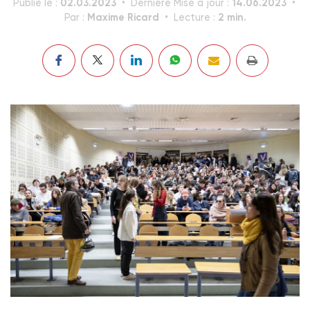
02.03.2023
14.06.2023
Publié le :
Dernière Mise à jour :
Maxime Ricard
2 min.
Par :
Lecture :