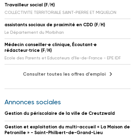
Travailleur social (F/H)
COLLECTIVITE TERRITORIALE SAINT-PIERRE ET MIQUELON
assistants sociaux de proximité en CDD (F/H)
Le Département du Morbihan
Médecin conseiller·e clinique, Écoutant·e
rédacteur·trice (F/H)
Ecole des Parents et Educateurs d'Ile-de-France - EPE IDF
Consulter toutes les offres d'emploi
Annonces sociales
Gestion du périscolaire de la ville de Creutzwald
Gestion et exploitation du multi-accueil « La Maison de
Petronille » - Saint-Philbert-de-Grand-Lieu