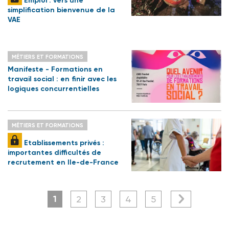
Emploi : vers une
simplification bienvenue de la
VAE
MÉTIERS ET FORMATIONS
Manifeste - Formations en
travail social : en finir avec les
logiques concurrentielles
MÉTIERS ET FORMATIONS
Etablissements privés :
importantes difficultés de
recrutement en Ile-de-France
1
2
3
4
5