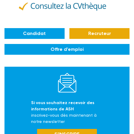
Candidat
Recruteur
Offre d'emploi
Si vous souhaitez recevoir des
informations de ASH
inscrivez-vous dès maintenant à
notre newsletter