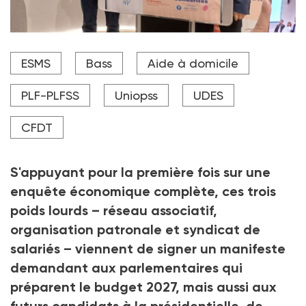
(De g. à dr. ) David Cluzeau (Udes), Eve Rescanières
ESMS
Bass
Aide à domicile
(CFDT Santé-Sociaux) et Daniel Golberg (Uniopss), lors
de la signature de leur manifeste commun « Santé,
solidarités : l’heure des choix », le 5 juin 2026.
PLF-PLFSS
Uniopss
UDES
Crédit photo DR
CFDT
S'appuyant pour la première fois sur une
enquête économique complète, ces trois
poids lourds –
réseau associatif,
organisation patronale et syndicat de
salariés
– viennent de signer un manifeste
demandant aux parlementaires qui
préparent le budget 2027, mais aussi aux