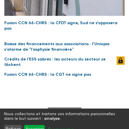
Fusion CCN 66-CHRS : la CFDT signe, Sud ne s’opposera
pas
Baisse des financements aux associations : l’Uniopss
s'alarme de "l'asphyxie financière"
Crédits de l'ESS sabrés : les acteurs du secteur se
fâchent
Fusion CCN 66-CHRS : la CGT ne signe pas
S'abonner
Nous collectons et traitons vos informations personnelles
dans le but suivant :
analyse
.
Twitter
Facebook
LinkedIn
Instagram
Refuser
Accepter