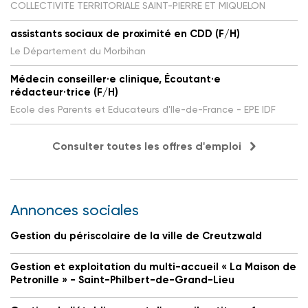
COLLECTIVITE TERRITORIALE SAINT-PIERRE ET MIQUELON
assistants sociaux de proximité en CDD (F/H)
Le Département du Morbihan
Médecin conseiller·e clinique, Écoutant·e
rédacteur·trice (F/H)
Ecole des Parents et Educateurs d'Ile-de-France - EPE IDF
Consulter toutes les offres d'emploi
Annonces sociales
Gestion du périscolaire de la ville de Creutzwald
Gestion et exploitation du multi-accueil « La Maison de
Petronille » - Saint-Philbert-de-Grand-Lieu