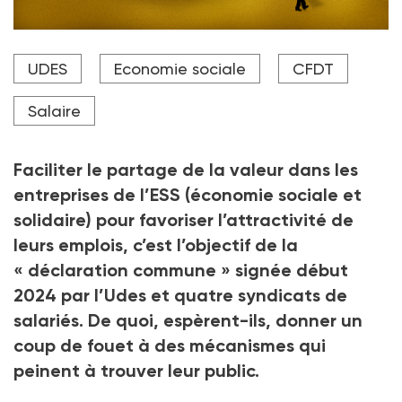
Comment inventer l'intéressement dans des
UDES
Economie sociale
CFDT
structures de nature désintéressée...
Crédit photo adobe stoc
Salaire
Faciliter le partage de la valeur dans les
entreprises de l’ESS (économie sociale et
solidaire) pour favoriser l’attractivité de
leurs emplois, c’est l’objectif de la
«
déclaration commune
» signée début
2024 par l’Udes et quatre syndicats de
salariés. De quoi, espèrent-ils, donner un
coup de fouet à des mécanismes qui
peinent à trouver leur public.