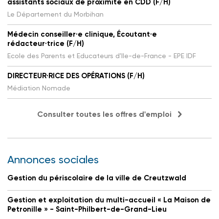
assistants sociaux de proximité en CDD (F/H)
Le Département du Morbihan
Médecin conseiller·e clinique, Écoutant·e
rédacteur·trice (F/H)
Ecole des Parents et Educateurs d'Ile-de-France - EPE IDF
DIRECTEUR·RICE DES OPÉRATIONS (F/H)
Médiation Nomade
Consulter toutes les offres d'emploi
Annonces sociales
Gestion du périscolaire de la ville de Creutzwald
Gestion et exploitation du multi-accueil « La Maison de
Petronille » - Saint-Philbert-de-Grand-Lieu