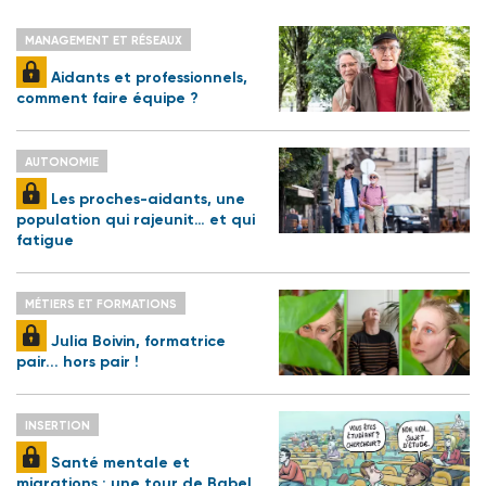
MANAGEMENT ET RÉSEAUX
Aidants et professionnels,
comment faire équipe ?
AUTONOMIE
Les proches-aidants, une
population qui rajeunit… et qui
fatigue
MÉTIERS ET FORMATIONS
Julia Boivin, formatrice
pair... hors pair !
INSERTION
Santé mentale et
migrations : une tour de Babel