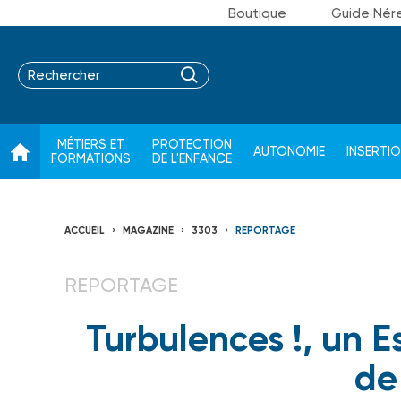
Boutique
Guide Nér
MÉTIERS ET
PROTECTION
AUTONOMIE
INSERTI
FORMATIONS
DE L'ENFANCE
ACCUEIL
MAGAZINE
3303
REPORTAGE
REPORTAGE
Turbulences !, un E
de