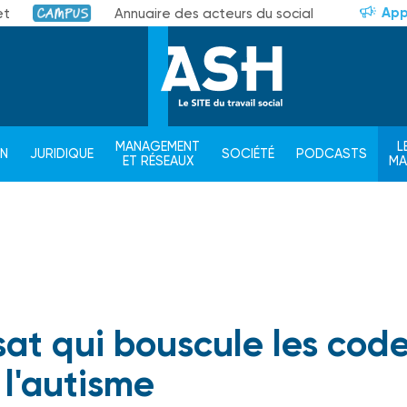
App
et
Annuaire des acteurs du social
Campus
MANAGEMENT
L
ON
JURIDIQUE
SOCIÉTÉ
PODCASTS
ET RÉSEAUX
M
sat qui bouscule les cod
 l'autisme