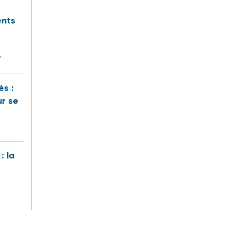
ents
"
és :
ur se
: la