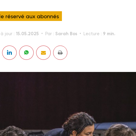
cle réservé aux abonnés
15.05.2025
Sarah Bos
9 min.
à jour :
Par :
Lecture :