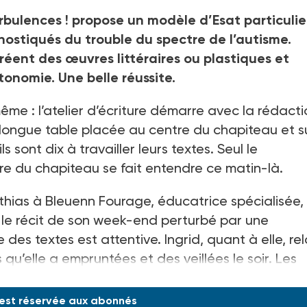
urbulences ! propose un modèle d’Esat particulie
nostiqués du trouble du spectre de l’autisme.
réent des œuvres littéraires ou plastiques et
onomie. Une belle réussite.
 même : l’atelier d’écriture démarre avec la rédact
 longue table placée au centre du chapiteau et s
s sont dix à travailler leurs textes. Seul le
pre du chapiteau se fait entendre ce matin-là.
tthias à Bleuenn Fourage, éducatrice spécialisée,
ur le récit de son week-end perturbé par une
e des textes est attentive. Ingrid, quant à elle, re
 qu’elle a empruntées et des veillées le soir. Les
-ce qu
 est réservée aux abonnés