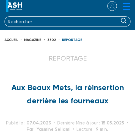
ACCUEIL
MAGAZINE
3302
REPORTAGE
REPORTAGE
Aux Beaux Mets, la réinsertion
derrière les fourneaux
07.04.2023
15.05.2025
Publié le :
Dernière Mise à jour :
Yasmine Sellami
9 min.
Par :
Lecture :