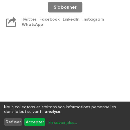
S'abonner
Twitter
Facebook
LinkedIn
Instagram
WhatsApp
Nous collectons et traitons vos informations personnelles
dans le but suivant :
analyse
.
Refuser
Accepter
En savoir plus
...