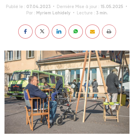
07.04.2023
15.05.2025
Publié le :
Dernière Mise à jour :
Myriem Lahidely
3 min.
Par :
Lecture :