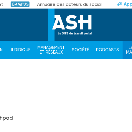
App
et
Annuaire des acteurs du social
Campus
MANAGEMENT
L
ON
JURIDIQUE
SOCIÉTÉ
PODCASTS
ET RÉSEAUX
M
'Ehpad