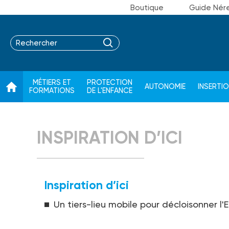
Boutique
Guide Nér
MÉTIERS ET
PROTECTION
AUTONOMIE
INSERTI
FORMATIONS
DE L'ENFANCE
INSPIRATION D’ICI
Inspiration d’ici
Un tiers-lieu mobile pour décloisonner l