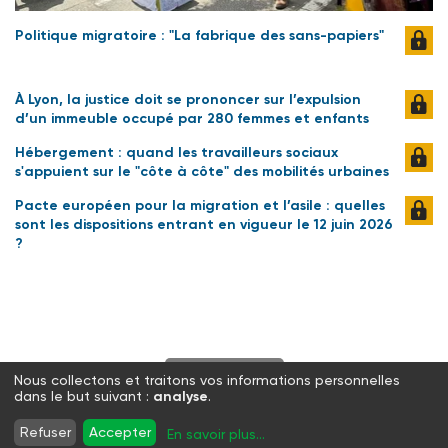
Politique migratoire : "La fabrique des sans-papiers"
À Lyon, la justice doit se prononcer sur l’expulsion
d’un immeuble occupé par 280 femmes et enfants
Hébergement : quand les travailleurs sociaux
s'appuient sur le "côte à côte" des mobilités urbaines
Pacte européen pour la migration et l’asile : quelles
sont les dispositions entrant en vigueur le 12 juin 2026
?
S'abonner
Nous collectons et traitons vos informations personnelles
dans le but suivant :
analyse
.
Twitter
Facebook
LinkedIn
Instagram
Refuser
Accepter
En savoir plus
...
WhatsApp