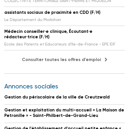
COLLECTIVITE TERRITORIALE SAINT-PIERRE ET MIQUELON
assistants sociaux de proximité en CDD (F/H)
Le Département du Morbihan
Médecin conseiller·e clinique, Écoutant·e
rédacteur·trice (F/H)
Ecole des Parents et Educateurs d'Ile-de-France - EPE IDF
Consulter toutes les offres d'emploi
Annonces sociales
Gestion du périscolaire de la ville de Creutzwald
Gestion et exploitation du multi-accueil « La Maison de
Petronille » - Saint-Philbert-de-Grand-Lieu
Gestion de l'établissement d'accueil petite enfance «