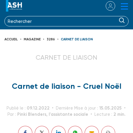
ACCUEIL
MAGAZINE
3286
CARNET DE LIAISON
CARNET DE LIAISON
Carnet de liaison - Cruel Noël
09.12.2022
15.05.2025
Publié le :
Dernière Mise à jour :
Pinki Blenders, l'assistante sociale
2 min.
Par :
Lecture :