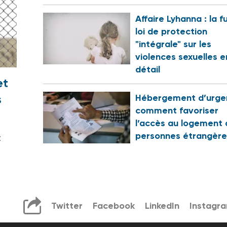
Affaire Lyhanna : la f
loi de protection
"intégrale" sur les
violences sexuelles e
détail
et
s
Hébergement d’urge
comment favoriser
?
l’accès au logement 
personnes étrangère
t
Twitter
Facebook
LinkedIn
Instagr