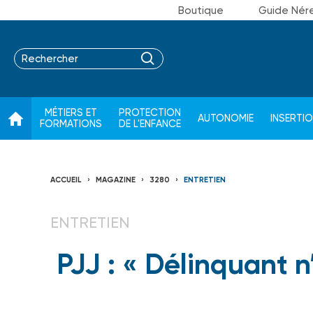
Boutique
Guide Nér
MÉTIERS ET
PROTECTION
AUTONOMIE
INSERTI
FORMATIONS
DE L'ENFANCE
ACCUEIL
MAGAZINE
3280
ENTRETIEN
ENTRETIEN
PJJ : « Délinquant n