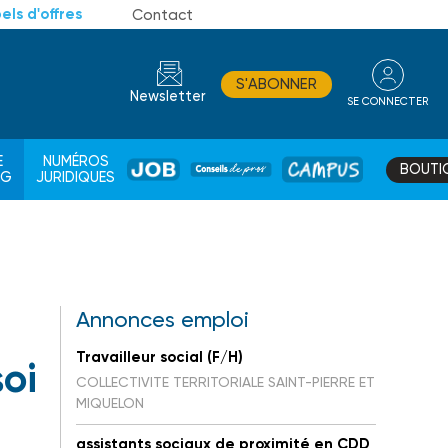
els d'offres
Contact
S'ABONNER
Newsletter
SE CONNECTER
CONSEIL
E
NUMÉROS
BOUTI
JOB
DE
CAMPUS
AG
JURIDIQUES
PROS
Annonces emploi
Travailleur social (F/H)
soi
COLLECTIVITE TERRITORIALE SAINT-PIERRE ET
MIQUELON
assistants sociaux de proximité en CDD