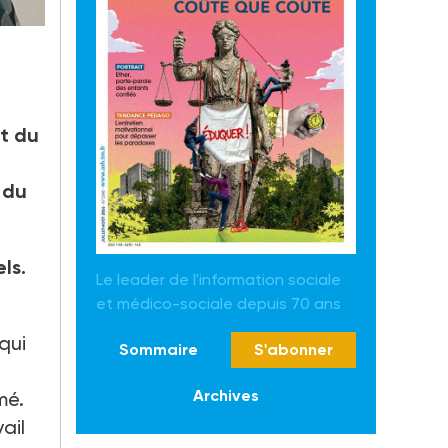
à
et du
 du
ls.
Le leader de l'information sociale
et médico-sociale depuis 70 ans
qui
Sommaire
S'abonner
Archives
mé.
ail