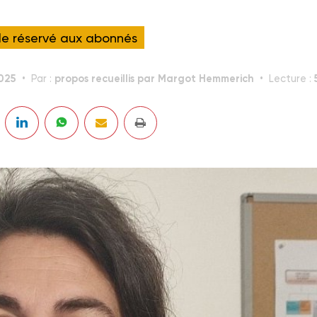
cle réservé aux abonnés
2025
propos recueillis par Margot Hemmerich
Par :
Lecture :