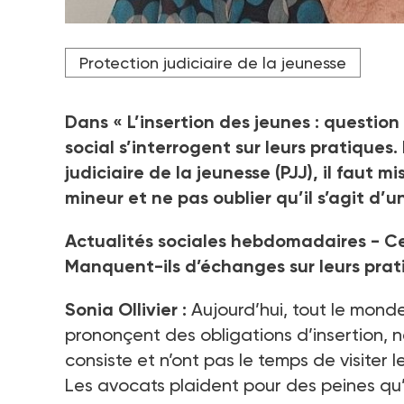
Éducatrice à la protection judiciaire de la jeuness
Protection judiciaire de la jeunesse
l’ouvrage collectif L’insertion des jeunes : question 
Crédit photo DR
Dans « L’insertion des jeunes : question 
social s’interrogent sur leurs pratiques.
judiciaire de la jeunesse (PJJ), il fau
mineur et ne pas oublier qu’il s’agit d’
Actualités sociales hebdomadaires - Cet
Manquent-ils d’échanges sur leurs prat
Sonia Ollivier :
Aujourd’hui, tout le monde
prononçent des obligations d’insertion, 
consiste et n’ont pas le temps de visiter l
Les avocats plaident pour des peines qu’