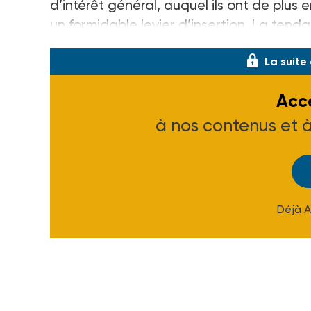
d’intérêt général, auquel ils ont de plus 
un formidable levier d’insertion. La tenda
La suite
Accé
à nos contenus et 
Déjà 