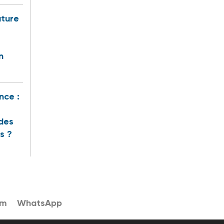
uture
n
nce :
des
s ?
am
WhatsApp