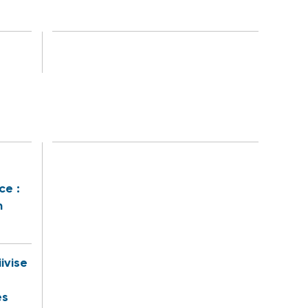
ce :
n
iivise
es