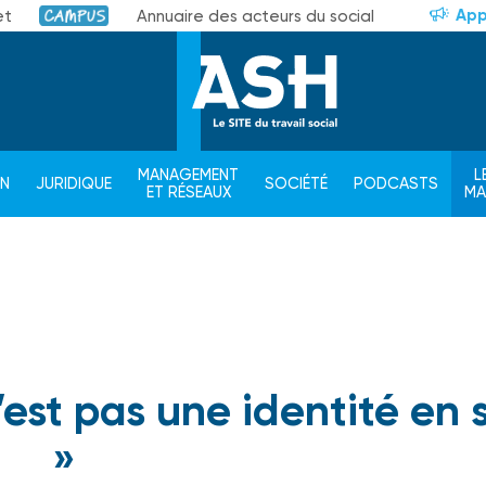
App
et
Annuaire des acteurs du social
Campus
MANAGEMENT
L
ON
JURIDIQUE
SOCIÉTÉ
PODCASTS
ET RÉSEAUX
M
’est pas une identité en 
»