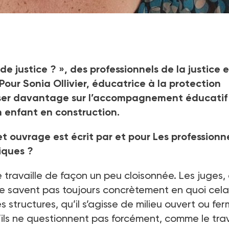
e et co-secrétaire du SNPES-PJJ/FSU, Sonia Ollivier a participé 
de justice ? (éd. Syllepse, 2022).
de justice ? », des professionnels de la justice 
 Pour Sonia Ollivier, éducatrice à la protection
t miser davantage sur l’accompagnement éducatif
un enfant en construction.
 ouvrage est écrit par et pour Les professionne
iques ?
 travaille de façon un peu cloisonnée. Les juges, 
ne savent pas toujours concrètement en quoi cela
es structures, qu’il s’agisse de milieu ouvert ou fer
ils ne questionnent pas forcément, comme le trav