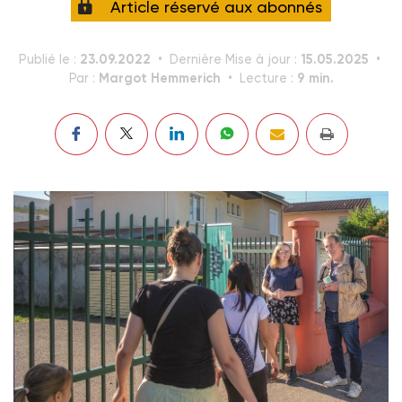
Article réservé aux abonnés
23.09.2022
15.05.2025
Publié le :
Dernière Mise à jour :
Margot Hemmerich
9 min.
Par :
Lecture :