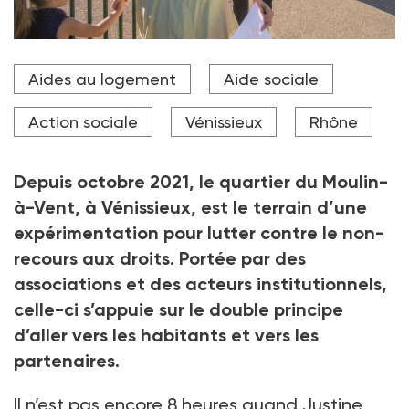
Justine Marchal, salariée des Passerelles, et Robert
Aides au logement
Aide sociale
Mlakar distribuent des flyers à l'entrée du centre
scolaire Moulins-à-Vent à Vénissieux
Action sociale
Vénissieux
Rhône
Crédit photo Tim Douet
Depuis octobre 2021, le quartier du Moulin-
à-Vent, à Vénissieux, est le terrain d’une
expérimentation pour lutter contre le non-
recours aux droits. Portée par des
associations et des acteurs institutionnels,
celle-ci s’appuie sur le double principe
d’aller vers les habitants et vers les
partenaires.
Il n’est pas encore 8 heures quand Justine