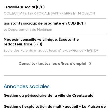
Travailleur social (F/H)
COLLECTIVITE TERRITORIALE SAINT-PIERRE ET MIQUELON
assistants sociaux de proximité en CDD (F/H)
Le Département du Morbihan
Médecin conseiller·e clinique, Écoutant·e
rédacteur·trice (F/H)
Ecole des Parents et Educateurs d'Ile-de-France - EPE IDF
Consulter toutes les offres d'emploi
Annonces sociales
Gestion du périscolaire de la ville de Creutzwald
Gestion et exploitation du multi-accueil « La Maison de