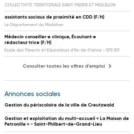
COLLECTIVITE TERRITORIALE SAINT-PIERRE ET MIQUELON
assistants sociaux de proximité en CDD (F/H)
Le Département du Morbihan
Médecin conseiller·e clinique, Écoutant·e
rédacteur·trice (F/H)
Ecole des Parents et Educateurs d'Ile-de-France - EPE IDF
Consulter toutes les offres d'emploi
Annonces sociales
Gestion du périscolaire de la ville de Creutzwald
Gestion et exploitation du multi-accueil « La Maison de
Petronille » - Saint-Philbert-de-Grand-Lieu