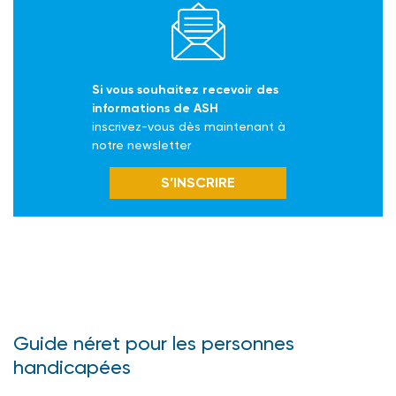
Si vous souhaitez recevoir des
informations de ASH
inscrivez-vous dès maintenant à
notre newsletter
S’INSCRIRE
Guide néret pour les personnes
handicapées