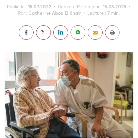
15.07.2022
15.05.2025
Publié le :
Dernière Mise à jour :
Catherine Abou El Khair
7 min.
Par :
Lecture :