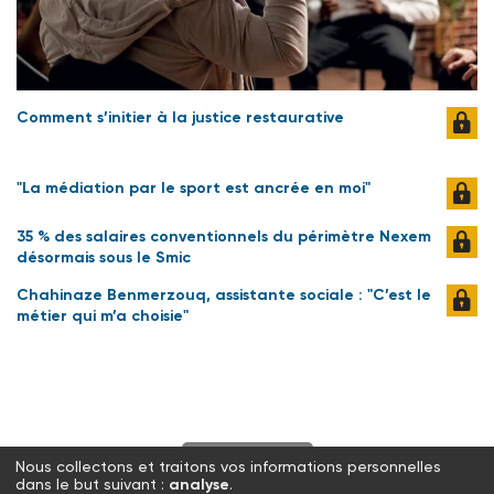
Comment s’initier à la justice restaurative
"La médiation par le sport est ancrée en moi"
35 % des salaires conventionnels du périmètre Nexem
désormais sous le Smic
Chahinaze Benmerzouq, assistante sociale : "C’est le
métier qui m’a choisie"
S'abonner
Nous collectons et traitons vos informations personnelles
dans le but suivant :
analyse
.