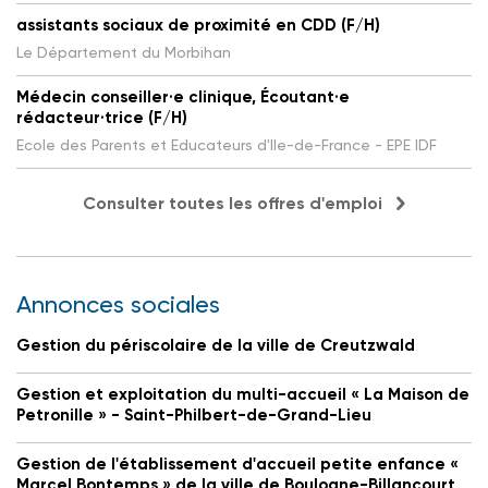
assistants sociaux de proximité en CDD (F/H)
Le Département du Morbihan
Médecin conseiller·e clinique, Écoutant·e
rédacteur·trice (F/H)
Ecole des Parents et Educateurs d'Ile-de-France - EPE IDF
Consulter toutes les offres d'emploi
Annonces sociales
Gestion du périscolaire de la ville de Creutzwald
Gestion et exploitation du multi-accueil « La Maison de
Petronille » - Saint-Philbert-de-Grand-Lieu
Gestion de l'établissement d'accueil petite enfance «
Marcel Bontemps » de la ville de Boulogne-Billancourt