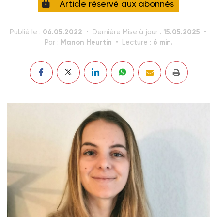
Article réservé aux abonnés
06.05.2022
15.05.2025
Publié le :
Dernière Mise à jour :
Manon Heurtin
6 min.
Par :
Lecture :