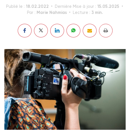
18.02.2022
15.05.2025
Publié le :
Dernière Mise à jour :
Marie Nahmias
3 min.
Par :
Lecture :