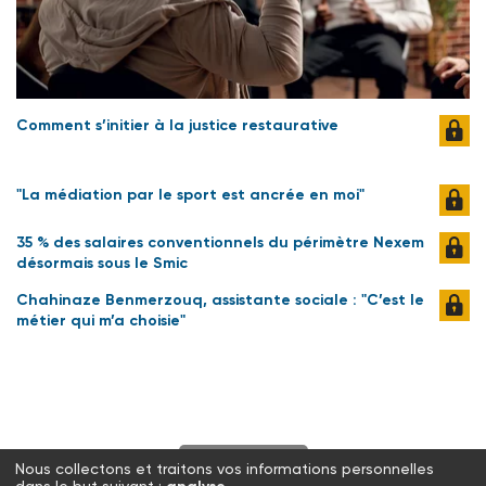
Comment s’initier à la justice restaurative
"La médiation par le sport est ancrée en moi"
35 % des salaires conventionnels du périmètre Nexem
désormais sous le Smic
Chahinaze Benmerzouq, assistante sociale : "C’est le
métier qui m’a choisie"
S'abonner
Nous collectons et traitons vos informations personnelles
dans le but suivant :
.