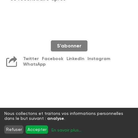
S'abonner
Twitter
Facebook
LinkedIn
Instagram
WhatsApp
Nous collectons et traitons vos informations personnelles
dans le but suivant :
analyse
.
Refuser
Accepter
En savoir plus
...