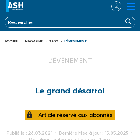
ACCUEIL
MAGAZINE
3202
L’ÉVÉNEMENT
L’ÉVÉNEMENT
Le grand désarroi
Article réservé aux abonnés
26.03.2021
15.05.2025
Publié le :
Dernière Mise à jour :
Brigitte Bègue
2 min.
Par :
Lecture :