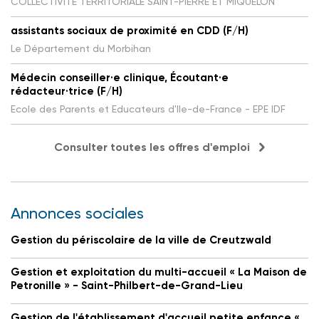
COLLECTIVITE TERRITORIALE SAINT-PIERRE ET MIQUELON
assistants sociaux de proximité en CDD (F/H)
Le Département du Morbihan
Médecin conseiller·e clinique, Écoutant·e
rédacteur·trice (F/H)
Ecole des Parents et Educateurs d'Ile-de-France - EPE IDF
Consulter toutes les offres d'emploi
Annonces sociales
Gestion du périscolaire de la ville de Creutzwald
Gestion et exploitation du multi-accueil « La Maison de
Petronille » - Saint-Philbert-de-Grand-Lieu
Gestion de l'établissement d'accueil petite enfance «