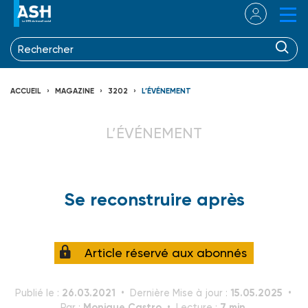
ACCUEIL
MAGAZINE
3202
L’ÉVÉNEMENT
L’ÉVÉNEMENT
Se reconstruire après
Article réservé aux abonnés
26.03.2021
15.05.2025
Publié le :
Dernière Mise à jour :
Monique Castro
7 min.
Par :
Lecture :