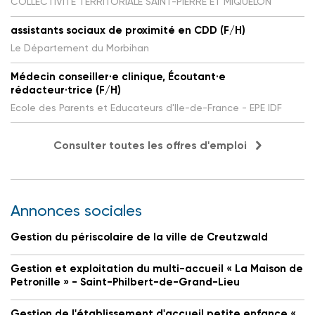
COLLECTIVITE TERRITORIALE SAINT-PIERRE ET MIQUELON
assistants sociaux de proximité en CDD (F/H)
Le Département du Morbihan
Médecin conseiller·e clinique, Écoutant·e
rédacteur·trice (F/H)
Ecole des Parents et Educateurs d'Ile-de-France - EPE IDF
Consulter toutes les offres d'emploi
Annonces sociales
Gestion du périscolaire de la ville de Creutzwald
Gestion et exploitation du multi-accueil « La Maison de
Petronille » - Saint-Philbert-de-Grand-Lieu
Gestion de l'établissement d'accueil petite enfance «