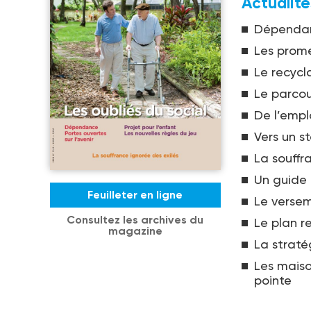
Actualité
Dépendanc
Les prome
Le recycl
Le parco
De l’emplo
Vers un s
La souffr
Un guide 
Feuilleter en ligne
Le versem
Consultez les archives du
Le plan r
magazine
La straté
Les mais
pointe