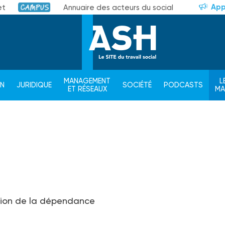
App
et
Annuaire des acteurs du social
Campus
MANAGEMENT
L
ON
JURIDIQUE
SOCIÉTÉ
PODCASTS
ET RÉSEAUX
M
tion de la dépendance