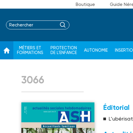
Boutique
Guide Nér
MÉTIERS ET
PROTECTION
AUTONOMIE
INSERTI
FORMATIONS
DE L'ENFANCE
3066
Éditorial
L’ubérisa