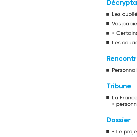
Décrypt
Les oubli
Vos papier
« Certain
Les couac
Rencontr
Personnal
Tribune
La France
« person
Dossier
« Le proje