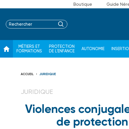
Boutique
Guide Nér
MÉTIERS ET
PROTECTION
AUTONOMIE
INSERTI
FORMATIONS
DE L'ENFANCE
ACCUEIL
JURIDIQUE
JURIDIQUE
Violences conjugale
de protectio