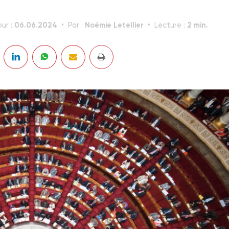
06.06.2024
Noémie Letellier
2 min.
our :
Par :
Lecture :