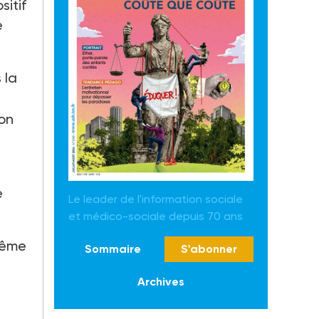
sitif
e
 la
ion
e
Le leader de l'information sociale
et médico-sociale depuis 70 ans
même
Sommaire
S'abonner
Archives