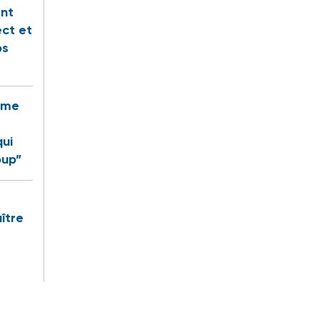
ent
ect et
os
rême
qui
oup”
ître