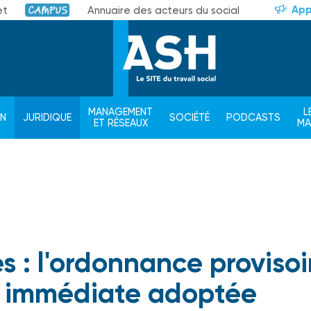
App
et
Annuaire des acteurs du social
Campus
MANAGEMENT
L
ON
JURIDIQUE
SOCIÉTÉ
PODCASTS
ET RÉSEAUX
M
s : l'ordonnance provisoi
n immédiate adoptée