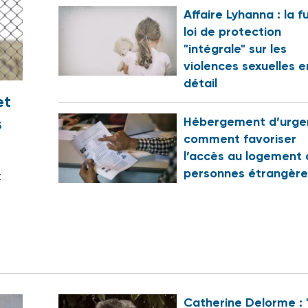
Affaire Lyhanna : la f
loi de protection
"intégrale" sur les
violences sexuelles e
détail
et
s
Hébergement d’urge
comment favoriser
?
l’accès au logement 
personnes étrangère
t
Catherine Delorme : 