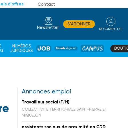
els d'offres
Contact
S'ABONNER
Newsletter
SE CONNECTER
CONSEIL
E
NUMÉROS
BOUTI
JOB
DE
CAMPUS
AG
JURIDIQUES
PROS
Annonces emploi
Travailleur social (F/H)
re
COLLECTIVITE TERRITORIALE SAINT-PIERRE ET
MIQUELON
assistants sociaux de proximité en CDD