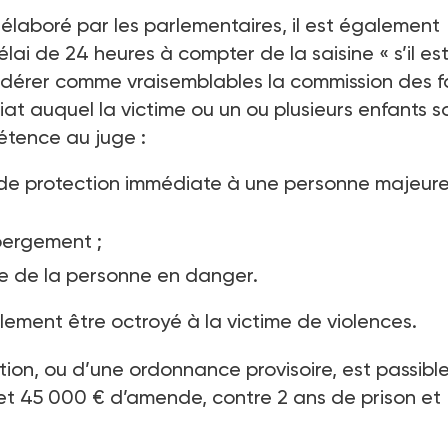
élaboré par les parlementaires, il est également
élai de 24
heures à compter de la saisine «
s’il e
sidérer comme vraisemblables la commission des f
at auquel la victime ou un ou plusieurs enfants s
mpétence au juge
:
 de protection immédiate à une personne majeur
ébergement
;
nce de la personne en danger.
lement être octroyé à la victime de violences.
ion, ou d’une ordonnance provisoire, est passibl
et 45
000
€ d’amende, contre 2
ans de prison et