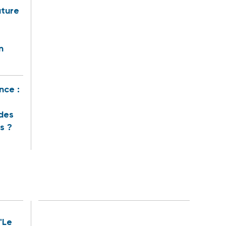
uture
n
nce :
des
s ?
"Le