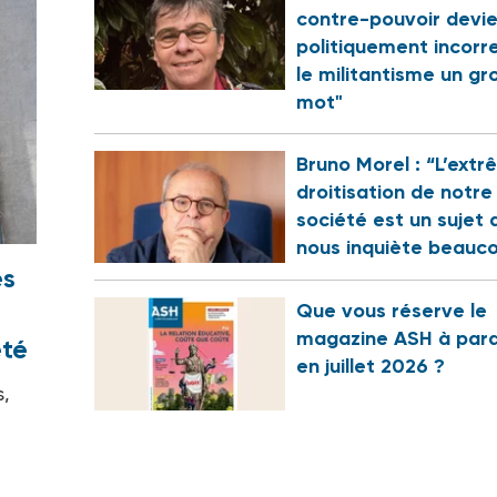
contre-pouvoir devi
politiquement incorr
le militantisme un gr
mot"
Bruno Morel : “L’ext
droitisation de notre
société est un sujet 
nous inquiète beauc
es
Que vous réserve le
magazine ASH à para
été
en juillet 2026 ?
s,