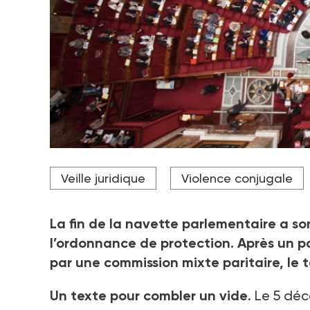
Même si la loi a été adoptée à l’unanimité, certain
Veille juridique
Violence conjugale
Crédit photo Assemblée nationale
La fin de la navette parlementaire a so
l’ordonnance de protection. Après un 
par une commission mixte paritaire, le 
Un texte pour combler un vide
. Le 5
déc