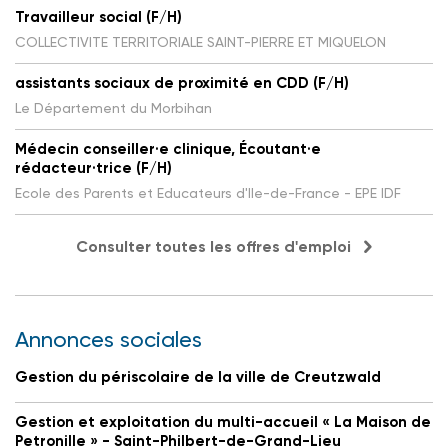
Travailleur social (F/H)
COLLECTIVITE TERRITORIALE SAINT-PIERRE ET MIQUELON
assistants sociaux de proximité en CDD (F/H)
Le Département du Morbihan
Médecin conseiller·e clinique, Écoutant·e
rédacteur·trice (F/H)
Ecole des Parents et Educateurs d'Ile-de-France - EPE IDF
Consulter toutes les offres d'emploi
Annonces sociales
Gestion du périscolaire de la ville de Creutzwald
Gestion et exploitation du multi-accueil « La Maison de
Petronille » - Saint-Philbert-de-Grand-Lieu