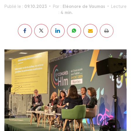
09.10.2023
Eléonore de Vaumas
Publié le :
Par :
Lecture
4 min.
: