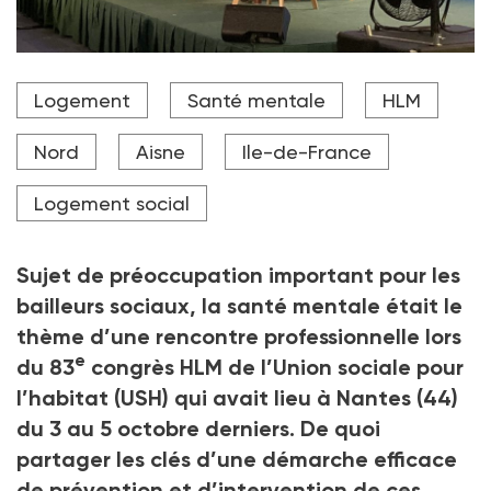
Le 83e congrès des HLM à Nantes.
Logement
Santé mentale
HLM
Crédit photo Eléonore de Vaumas
Nord
Aisne
Ile-de-France
Logement social
Sujet de préoccupation important pour les
bailleurs sociaux, la santé mentale était le
thème d’une rencontre professionnelle lors
e
du 83
congrès HLM de l’Union sociale pour
l’habitat (USH) qui avait lieu à Nantes (44)
du 3 au 5
octobre derniers. De quoi
partager les clés d’une démarche efficace
de prévention et d’intervention de ces